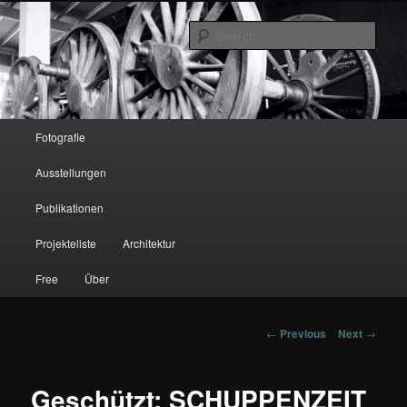
Sear
hendrik bloem
Main menu
Fotografie
Skip to primary content
Skip to secondary content
Ausstellungen
Publikationen
Projekteliste
Architektur
Free
Über
Post navigation
←
Previous
Next
→
Geschützt: SCHUPPENZEIT