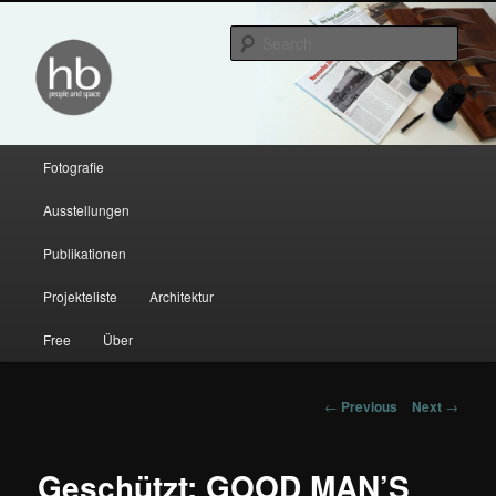
Sear
hendrik bloem
Main menu
Fotografie
Skip to primary content
Skip to secondary content
Ausstellungen
Publikationen
Projekteliste
Architektur
Free
Über
Post navigation
←
Previous
Next
→
Geschützt: GOOD MAN’S