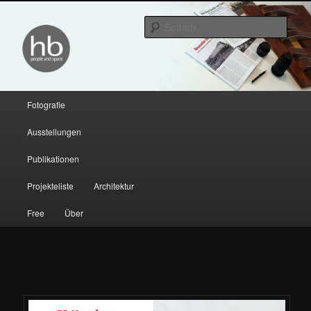
Sear
hendrik bloem
Main menu
Fotografie
Skip to primary content
Skip to secondary content
Ausstellungen
Publikationen
Projekteliste
Architektur
Free
Über